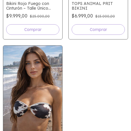
Bikini Rojo Fuego con
TOPS ANIMAL PRIT
Cinturón – Talle Único
BIKINI
Adaptable | Orozcas
$9.999,00
$6.999,00
$25.000,00
$15.000,00
Swimwear