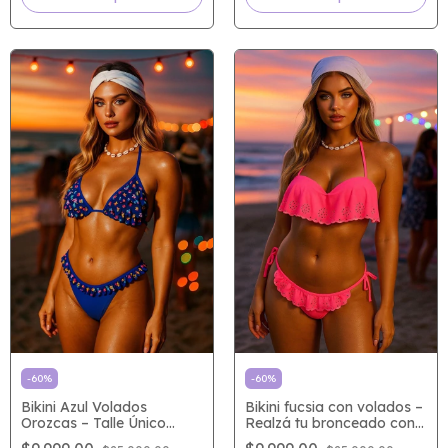
-
60
%
-
60
%
Bikini Azul Volados
Bikini fucsia con volados –
Orozcas – Talle Único
Realzá tu bronceado con
Ajustable
el toque más sensual del