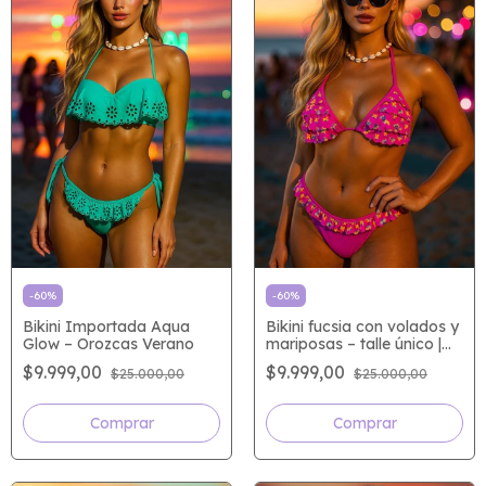
-
60
%
-
60
%
Bikini Importada Aqua
Bikini fucsia con volados y
Glow – Orozcas Verano
mariposas – talle único |
Orozcas
$9.999,00
$9.999,00
$25.000,00
$25.000,00