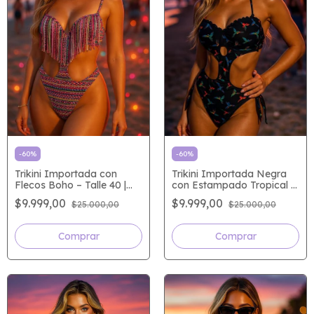
-
60
%
-
60
%
Trikini Importada con
Trikini Importada Negra
Flecos Boho – Talle 40 |
con Estampado Tropical –
Orozcas Verano
Edición Limitada
$9.999,00
$9.999,00
$25.000,00
$25.000,00