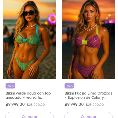
-
60
%
-
60
%
Bikini verde aqua con top
Bikini Fucsia Lima Orozcas
anudado – realza tu
– Explosión de Color y
bronceado y tu figura |
Estilo Verano
$9.999,00
$9.999,00
$25.000,00
$25.000,00
Orozcas Verano