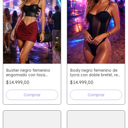
Bustier negro femenino
Body negro femenino de
engomado con taza
lycra con doble bretel, red
armada y cierre trasero
tipo tull bordado y
$14.999,00
$14.999,00
lentejuelas micro talle
único