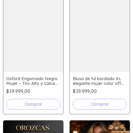
Oxford Engomado Negro
Blusa de tul bordado XL
Mujer – Tiro Alto y Calce
elegante mujer color off
Perfecto
white sin mangas fiesta
$19.999,00
$19.999,00
vestir
Comprar