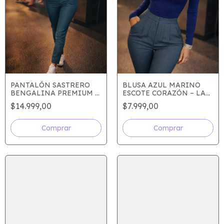
PANTALÓN SASTRERO
BLUSA AZUL MARINO
BENGALINA PREMIUM –
ESCOTE CORAZÓN – LA
CINTURA DE AVISPA |
PRENDA QUE HACE QUE
$14.999,00
$7.999,00
GRIS TOPO ELEGANTE
TE MIREN SIN
ESFUERZO