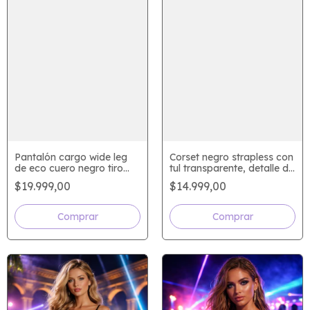
Pantalón cargo wide leg
Corset negro strapless con
de eco cuero negro tiro
tul transparente, detalle de
alto estilo oversized
encaje y espalda con
$19.999,00
$14.999,00
premium
ajuste cruzado
Comprar