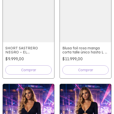
SHORT SASTRERO
Blusa foil rosa manga
NEGRO – EL
corta talle único hasta L /
IMPRESCINDIBLE QUE
3
$9.999,00
$11.999,00
ELEVA TODO TU LOOK