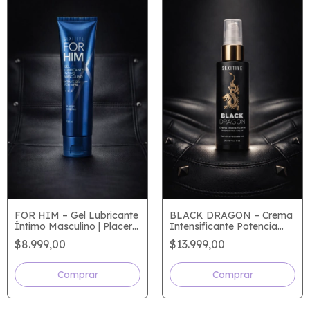
FOR HIM – Gel Lubricante
BLACK DRAGON – Crema
Íntimo Masculino | Placer
Intensificante Potencia
Extremo
que se siente. Presencia
$8.999,00
$13.999,00
que se nota.