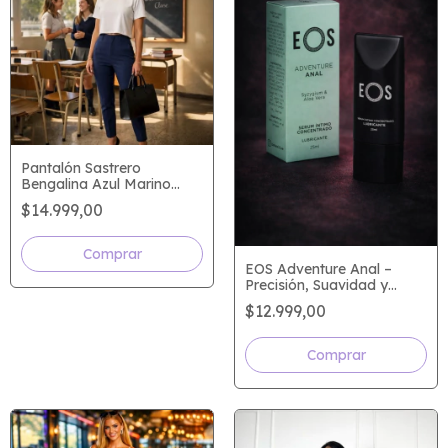
Pantalón Sastrero
Bengalina Azul Marino
Premium | Elegancia que
$14.999,00
estiliza tu silueta
EOS Adventure Anal –
Precisión, Suavidad y
Confianza
$12.999,00