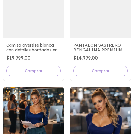
Camisa oversize blanca
PANTALÓN SASTRERO
con detalles bordados en
BENGALINA PREMIUM –
hombros – Talle único
AZUL MARINO | CON
$19.999,00
$14.999,00
PASA CINTOS