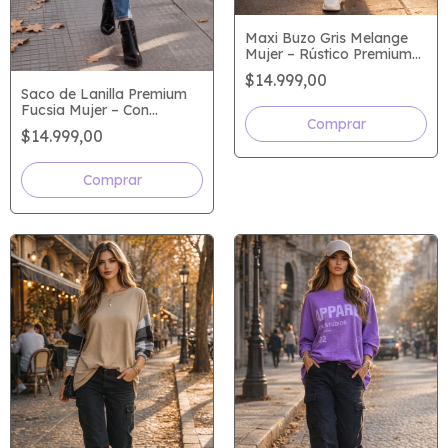
Maxi Buzo Gris Melange
Mujer – Rústico Premium
con Elastano y Mangas
$14.999,00
Camiseras – Talle Único
Saco de Lanilla Premium
Hasta 6
Fucsia Mujer – Con
Mangas de Guipur – Talle
$14.999,00
Único Hasta 5