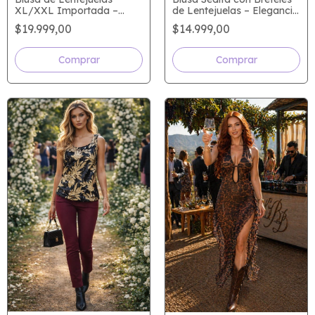
XL/XXL Importada –
de Lentejuelas – Elegancia
Brillo Premium que
que Impacta
$19.999,00
$14.999,00
Hipnotiza