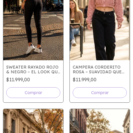
SWEATER RAYADO ROJO
CAMPERA CORDERITO
& NEGRO – EL LOOK QUE
ROSA – SUAVIDAD QUE
IMPACTA SIN PEDIR
ENAMORA A PRIMERA
$11.999,00
$11.999,00
PERMISO
VISTA