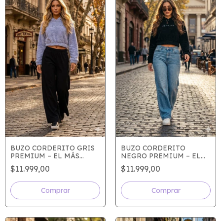
BUZO CORDERITO GRIS
BUZO CORDERITO
PREMIUM – EL MÁS
NEGRO PREMIUM – EL
SUAVE, EL MÁS DESEADO
ABRIGO QUE TE VAS A
$11.999,00
$11.999,00
OBSESIONAR