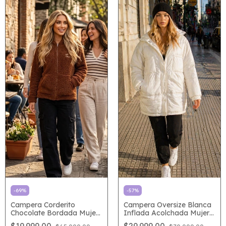
-
69
%
-
57
%
Campera Corderito
Campera Oversize Blanca
Chocolate Bordada Mujer
Inflada Acolchada Mujer
Importada | Abrigo
Invierno 2026 | Estilo