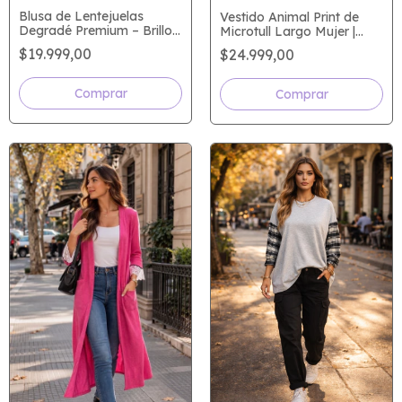
Blusa de Lentejuelas
Vestido Animal Print de
Degradé Premium – Brillo
Microtull Largo Mujer |
Hipnótico que Enamora
Escote Profundo y
$19.999,00
$24.999,00
Espalda Descubierta | Talle
Único hasta L o 3