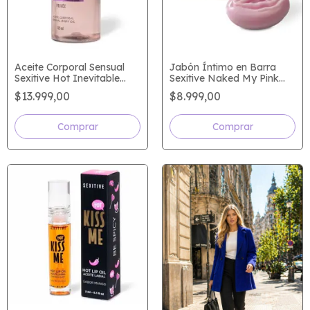
Aceite Corporal Sensual
Jabón Íntimo en Barra
Sexitive Hot Inevitable
Sexitive Naked My Pink
Privée 125 ml para
Bar para Higiene Íntima
$13.999,00
$8.999,00
Masajes