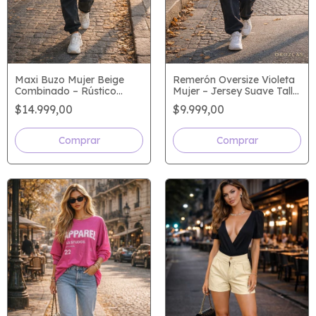
Maxi Buzo Mujer Beige
Remerón Oversize Violeta
Combinado – Rústico
Mujer – Jersey Suave Talle
Premium con Elastano y
Único Hasta 6
$14.999,00
$9.999,00
Mangas Camiseras – Talle
Único Hasta 6