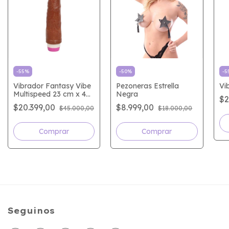
-
55
%
-
50
%
-
5
Vibrador Fantasy Vibe
Pezoneras Estrella
Vi
Multispeed 23 cm x 4
Negra
$2
cm
$20.399,00
$8.999,00
$45.000,00
$18.000,00
Seguinos