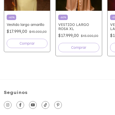
-
60
%
-
60
%
-
5
Vestido largo amarillo
VESTIDO LARGO
VE
ROSA XL
LA
$17.999,00
$45.000,00
$17.999,00
$1
$45.000,00
Seguinos