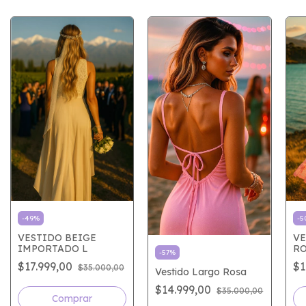
-
49
%
-
5
VESTIDO BEIGE
VE
IMPORTADO L
RO
-
57
%
$17.999,00
$1
$35.000,00
Vestido Largo Rosa
$14.999,00
$35.000,00